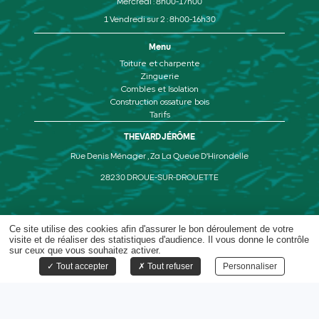
Mercredi : 8h00-17h00
1 Vendredi sur 2 : 8h00-16h30
Menu
Toiture et charpente
Zinguerie
Combles et Isolation
Construction ossature bois
Tarifs
THEVARD JÉRÔME
Rue Denis Ménager , Za La Queue D'Hirondelle
28230 DROUE-SUR-DROUETTE
Ce site utilise des cookies afin d'assurer le bon déroulement de votre
visite et de réaliser des statistiques d'audience. Il vous donne le contrôle
©Copyright 2023 - CAPTUSITE
|
Gestion des cookies
sur ceux que vous souhaitez activer.
Mentions légales
Plan du site
Tout accepter
Tout refuser
Personnaliser